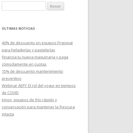
B
u
s
c
ÚLTIMAS NOTICIAS
a
r
40% de descuento en equipos Frigomat
:
para heladerías y pastelerías
Financia tu nueva maquinaria y paga
cómodamente en cuotas
15% de descuento mantenimiento
preventivo
Webinar AEFY: El rol del yogur en tiempos
de COVID
Irinox, equipos de frío rápido y
conservación para mantener la frescura
intacta