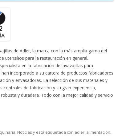
MONTADORAS DE NATA
PALOMITERAS / POP-CORN
PASTEURIZADORAS
PASTO-MANTECADORAS
jillas de Adler, la marca con la más amplia gama del
VITRINAS DE HELADOS
 utensilios para la restauración en general.
ecialista en la fabricación de lavavajillas para
n han incorporado a su cartera de productos fabricadores
ración y envasadoras. La selección de sus materiales y
 controles de fabricación y su gran experiencia,
robusta y duradera. Todo con la mejor calidad y servicio
quinaria
,
Noticias
y está etiquetada con
adler
,
alimentación
,