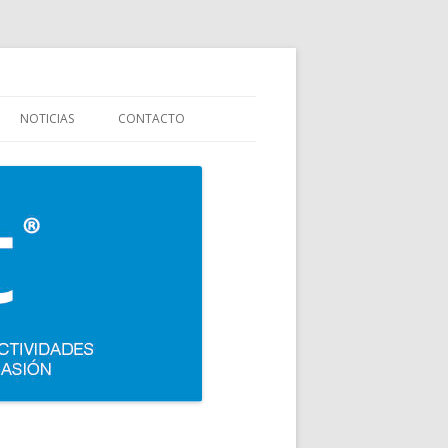
stauración y colectividades. Carpigiani, Frigomat, Gelmatic, FBM, Ifi,
NOTICIAS
CONTACTO