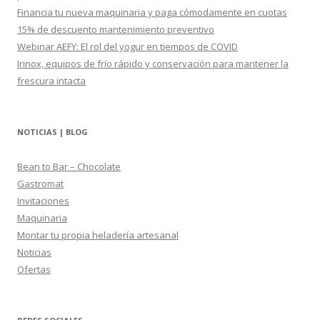
Financia tu nueva maquinaria y paga cómodamente en cuotas
15% de descuento mantenimiento preventivo
Webinar AEFY: El rol del yogur en tiempos de COVID
Irinox, equipos de frío rápido y conservación para mantener la
frescura intacta
NOTICIAS | BLOG
Bean to Bar – Chocolate
Gastromat
Invitaciones
Maquinaria
Montar tu propia heladería artesanal
Noticias
Ofertas