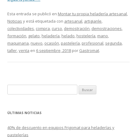
Esta entrada se publicó en
Montar tu propia heladería artesanal
,
Noticias
y está etiquetada con
artesanal
,
artigianle
,
colectividades
,
compra
,
curso
,
demostración
,
demostraciones
,
formación
,
gelato
,
heladería
,
helado
,
hostelería
,
mano
,
maquinaria
,
nuevo
,
ocasión
,
pastelería
,
profesional
,
segunda
,
taller
,
venta
en
6 septiembre, 2018
por
Gastromat
.
B
u
s
c
ÚLTIMAS NOTICIAS
a
r
40% de descuento en equipos Frigomat para heladerías y
:
pastelerías