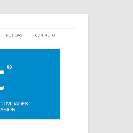
stauración y colectividades. Carpigiani, Frigomat, Gelmatic, FBM, Ifi,
NOTICIAS
CONTACTO