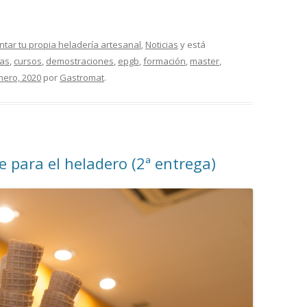
tar tu propia heladería artesanal
,
Noticias
y está
bas
,
cursos
,
demostraciones
,
epgb
,
formación
,
master
,
nero, 2020
por
Gastromat
.
 para el heladero (2ª entrega)