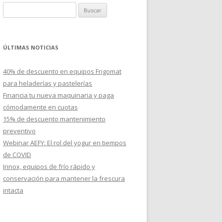
B
u
s
c
ÚLTIMAS NOTICIAS
a
r
40% de descuento en equipos Frigomat
:
para heladerías y pastelerías
Financia tu nueva maquinaria y paga
cómodamente en cuotas
15% de descuento mantenimiento
preventivo
Webinar AEFY: El rol del yogur en tiempos
de COVID
Irinox, equipos de frío rápido y
conservación para mantener la frescura
intacta