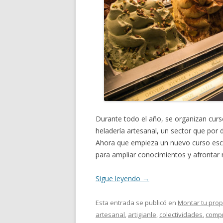
Durante todo el año, se organizan curs
heladería artesanal, un sector que por
Ahora que empieza un nuevo curso es
para ampliar conocimientos y afrontar 
Sigue leyendo
→
Esta entrada se publicó en
Montar tu prop
artesanal
,
artigianle
,
colectividades
,
comp