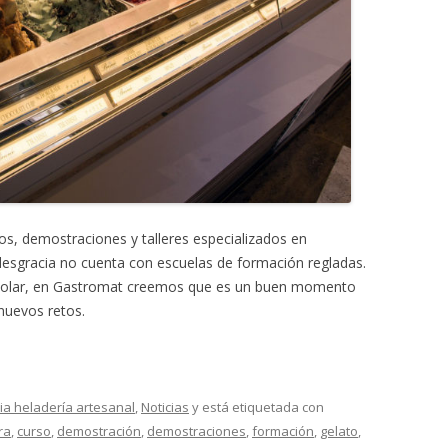
os, demostraciones y talleres especializados en
 desgracia no cuenta con escuelas de formación regladas.
colar, en Gastromat creemos que es un buen momento
nuevos retos.
ia heladería artesanal
,
Noticias
y está etiquetada con
ra
,
curso
,
demostración
,
demostraciones
,
formación
,
gelato
,