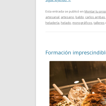
Esta entrada se publicó en
Montar tu prop
artesanal
,
artesano
,
babbi
,
carlos arribas
heladería
,
helado
,
monográficos
,
talleres
Formación imprescindibl