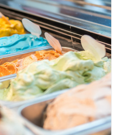
MONTADORAS DE NATA
PALOMITERAS / POP-CORN
PASTEURIZADORAS
PASTO-MANTECADORAS
VITRINAS DE HELADOS