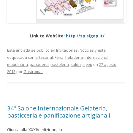
Link to WebSite:
http://sp.sigep.it/
Esta entrada se publicó en
Invitaciones
,
Noticias
y está
etiquetada con
artesanal
,
Feria
,
heladería
,
internacional
,
maquinaria
,
panadería
,
pastelería
,
salón
,
sigep
en
27 agosto,
2013
por
Gastromat
.
34º Salone Internazionale Gelateria,
pasticceria e panificazione artigianali
Giunta alla XXXIV edizione, la