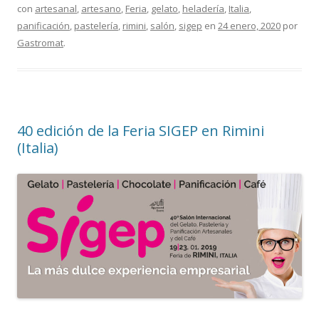
con
artesanal
,
artesano
,
Feria
,
gelato
,
heladería
,
Italia
,
panificación
,
pastelería
,
rimini
,
salón
,
sigep
en
24 enero, 2020
por
Gastromat
.
40 edición de la Feria SIGEP en Rimini
(Italia)