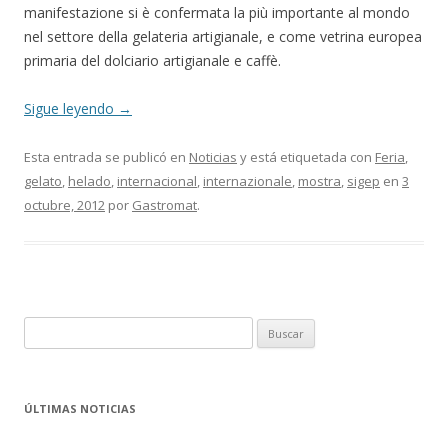
manifestazione si è confermata la più importante al mondo
nel settore della gelateria artigianale, e come vetrina europea
primaria del dolciario artigianale e caffè.
Sigue leyendo
→
Esta entrada se publicó en
Noticias
y está etiquetada con
Feria
,
gelato
,
helado
,
internacional
,
internazionale
,
mostra
,
sigep
en
3
octubre, 2012
por
Gastromat
.
B
u
s
c
ÚLTIMAS NOTICIAS
a