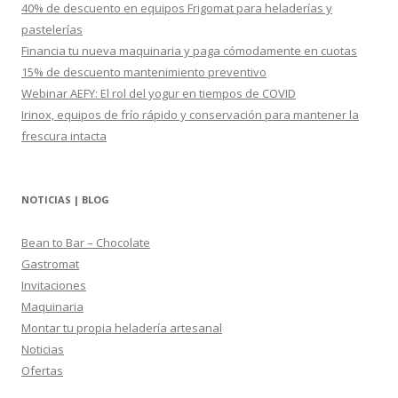
r
40% de descuento en equipos Frigomat para heladerías y
:
pastelerías
Financia tu nueva maquinaria y paga cómodamente en cuotas
15% de descuento mantenimiento preventivo
Webinar AEFY: El rol del yogur en tiempos de COVID
Irinox, equipos de frío rápido y conservación para mantener la
frescura intacta
NOTICIAS | BLOG
Bean to Bar – Chocolate
Gastromat
Invitaciones
Maquinaria
Montar tu propia heladería artesanal
Noticias
Ofertas