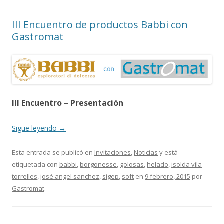
III Encuentro de productos Babbi con
Gastromat
III Encuentro – Presentación
Sigue leyendo
→
Esta entrada se publicó en
Invitaciones
,
Noticias
y está
etiquetada con
babbi
,
borgonesse
,
golosas
,
helado
,
isolda vila
torrelles
,
josé angel sanchez
,
sigep
,
soft
en
9 febrero, 2015
por
Gastromat
.