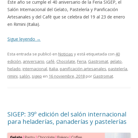
Este año se cumple el 40 aniversario de la Feria SIGEP, el
Salón Internacional del Gelato, Pastelería y Panificación
Artesanales y del Café que se celebra del 19 al 23 de enero
en Rimini (Italia).
Sigue leyendo
→
Esta entrada se publicó en
Noticias
y está etiquetada con
40
edición
,
aniversario
,
café
,
Chocolate
,
Feria
,
Gastromat
,
gelato
,
helado
,
internacional
,
Italia
,
panificación artesanales
,
pastelería
,
rimini
,
salón
,
sigep
en
16 noviembre, 2018
por
Gastromat
.
SIGEP: 39º edición del salón internacional
para heladerías, panaderías y pastelerías