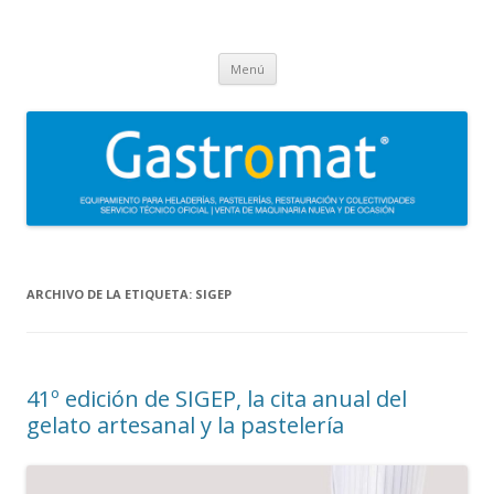
Gastromat
Asesoramiento, formación, distribución, venta y servicio técnico oficial
Saltar
de maquinaria para heladerías, pastelerías, restauración y
Menú
al
contenido
colectividades. Carpigiani, Frigomat, Gelmatic, FBM, Ifi, Krampouz.
ARCHIVO DE LA ETIQUETA:
SIGEP
41º edición de SIGEP, la cita anual del
gelato artesanal y la pastelería