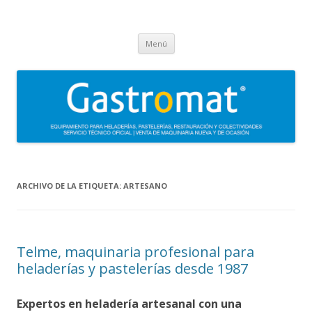
Gastromat
Asesoramiento, formación, distribución, venta y servicio técnico oficial
Saltar
de maquinaria para heladerías, pastelerías, restauración y
Menú
al
contenido
colectividades. Carpigiani, Frigomat, Gelmatic, FBM, Ifi, Krampouz.
ARCHIVO DE LA ETIQUETA:
ARTESANO
Telme, maquinaria profesional para
heladerías y pastelerías desde 1987
Expertos en heladería artesanal con una