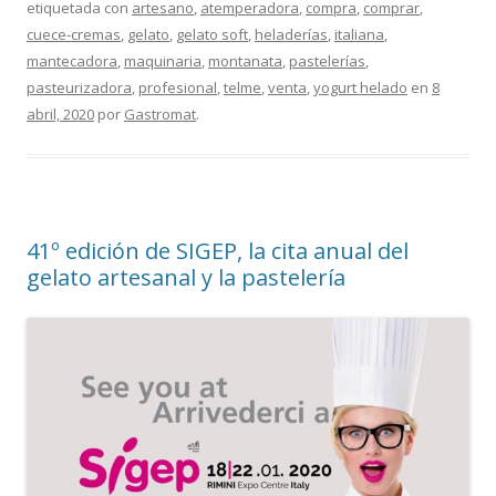
etiquetada con
artesano
,
atemperadora
,
compra
,
comprar
,
cuece-cremas
,
gelato
,
gelato soft
,
heladerías
,
italiana
,
mantecadora
,
maquinaria
,
montanata
,
pastelerías
,
pasteurizadora
,
profesional
,
telme
,
venta
,
yogurt helado
en
8
abril, 2020
por
Gastromat
.
41º edición de SIGEP, la cita anual del
gelato artesanal y la pastelería