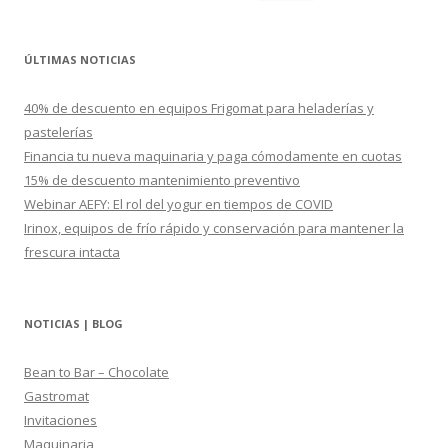
u
s
c
ÚLTIMAS NOTICIAS
a
r
40% de descuento en equipos Frigomat para heladerías y
:
pastelerías
Financia tu nueva maquinaria y paga cómodamente en cuotas
15% de descuento mantenimiento preventivo
Webinar AEFY: El rol del yogur en tiempos de COVID
Irinox, equipos de frío rápido y conservación para mantener la
frescura intacta
NOTICIAS | BLOG
Bean to Bar – Chocolate
Gastromat
Invitaciones
Maquinaria