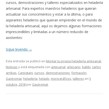
cursos, demostraciones y talleres especializados en heladería
artesanal. Para expertos maestros heladeros que quieran
actualizar sus conocimientos y estar a la última, o para
aspirantes heladeros que quieran emprender en el mundo de
la heladería artesanal, aquí os dejamos algunas formaciones
imprescindibles y limitadas a un número reducido de
asistentes:
Sigue leyendo
→
Esta entrada se publicó en
Montar tu propia heladería artesanal
,
Noticias
y está etiquetada con
artesanal
,
artesano
,
babbi
,
carlos
arribas
,
Carpigiani
,
cursos
,
demostraciones
,
formación
,
Gastromat
,
heladería
,
helado
,
monográficos
,
talleres
en
5
octubre, 2018
por
Gastromat
.