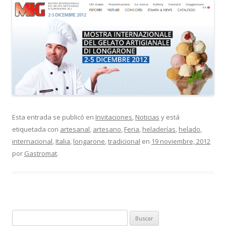
Esta entrada se publicó en
Invitaciones
,
Noticias
y está
etiquetada con
artesanal
,
artesano
,
Feria
,
heladerías
,
helado
,
internacional
,
Italia
,
longarone
,
tradicional
en
19 noviembre, 2012
por
Gastromat
.
B