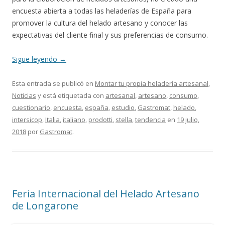
encuesta abierta a todas las heladerías de España para
promover la cultura del helado artesano y conocer las
expectativas del cliente final y sus preferencias de consumo.
Sigue leyendo
→
Esta entrada se publicó en
Montar tu propia heladería artesanal
,
Noticias
y está etiquetada con
artesanal
,
artesano
,
consumo
,
cuestionario
,
encuesta
,
españa
,
estudio
,
Gastromat
,
helado
,
intersicop
,
Italia
,
italiano
,
prodotti
,
stella
,
tendencia
en
19 julio,
2018
por
Gastromat
.
Feria Internacional del Helado Artesano
de Longarone