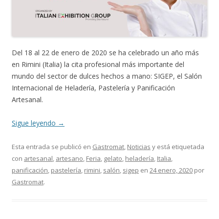
Del 18 al 22 de enero de 2020 se ha celebrado un año más
en Rimini (Italia) la cita profesional más importante del
mundo del sector de dulces hechos a mano: SIGEP, el Salón
Internacional de Heladería, Pastelería y Panificación
Artesanal.
Sigue leyendo
→
Esta entrada se publicó en
Gastromat
,
Noticias
y está etiquetada
con
artesanal
,
artesano
,
Feria
,
gelato
,
heladería
,
Italia
,
panificación
,
pastelería
,
rimini
,
salón
,
sigep
en
24 enero, 2020
por
Gastromat
.