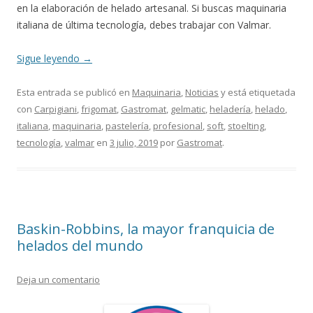
en la elaboración de helado artesanal. Si buscas maquinaria
italiana de última tecnología, debes trabajar con Valmar.
Sigue leyendo
→
Esta entrada se publicó en
Maquinaria
,
Noticias
y está etiquetada
con
Carpigiani
,
frigomat
,
Gastromat
,
gelmatic
,
heladería
,
helado
,
italiana
,
maquinaria
,
pastelería
,
profesional
,
soft
,
stoelting
,
tecnología
,
valmar
en
3 julio, 2019
por
Gastromat
.
Baskin-Robbins, la mayor franquicia de
helados del mundo
Deja un comentario