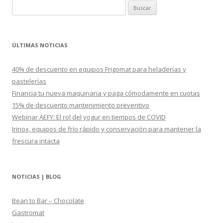
B
u
s
c
ÚLTIMAS NOTICIAS
a
r
40% de descuento en equipos Frigomat para heladerías y
:
pastelerías
Financia tu nueva maquinaria y paga cómodamente en cuotas
15% de descuento mantenimiento preventivo
Webinar AEFY: El rol del yogur en tiempos de COVID
Irinox, equipos de frío rápido y conservación para mantener la
frescura intacta
NOTICIAS | BLOG
Bean to Bar – Chocolate
Gastromat