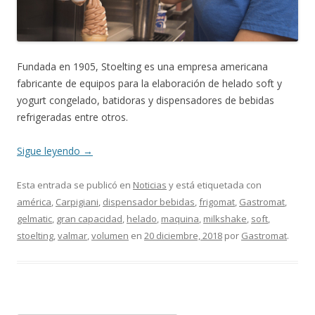
Fundada en 1905, Stoelting es una empresa americana
fabricante de equipos para la elaboración de helado soft y
yogurt congelado, batidoras y dispensadores de bebidas
refrigeradas entre otros.
Sigue leyendo
→
Esta entrada se publicó en
Noticias
y está etiquetada con
américa
,
Carpigiani
,
dispensador bebidas
,
frigomat
,
Gastromat
,
gelmatic
,
gran capacidad
,
helado
,
maquina
,
milkshake
,
soft
,
stoelting
,
valmar
,
volumen
en
20 diciembre, 2018
por
Gastromat
.