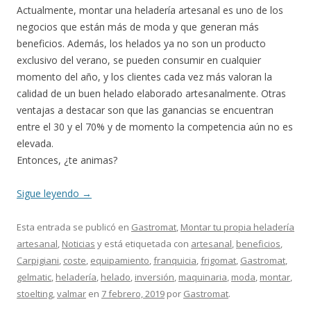
Actualmente, montar una heladería artesanal es uno de los
negocios que están más de moda y que generan más
beneficios. Además, los helados ya no son un producto
exclusivo del verano, se pueden consumir en cualquier
momento del año, y los clientes cada vez más valoran la
calidad de un buen helado elaborado artesanalmente. Otras
ventajas a destacar son que las ganancias se encuentran
entre el 30 y el 70% y de momento la competencia aún no es
elevada.
Entonces, ¿te animas?
Sigue leyendo
→
Esta entrada se publicó en
Gastromat
,
Montar tu propia heladería
artesanal
,
Noticias
y está etiquetada con
artesanal
,
beneficios
,
Carpigiani
,
coste
,
equipamiento
,
franquicia
,
frigomat
,
Gastromat
,
gelmatic
,
heladería
,
helado
,
inversión
,
maquinaria
,
moda
,
montar
,
stoelting
,
valmar
en
7 febrero, 2019
por
Gastromat
.