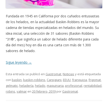
Fundada en 1945 en California por dos cuñados entusiastas
de los helados, en la actualidad Baskin-Robbins es la mayor
cadena de tiendas especializadas en helados del mundo. Su
idea inicial, una selección de 31 sabores (Baskin-Robbins
“31®”, que significa un sabor de helado diferente para cada
día del mes) hoy en día es una carta con más de 1.300
sabores de helado.
Sigue leyendo
→
Esta entrada se publicó en
Gastromat
,
Noticias
y está etiquetada
con
baskin
,
baskin-robbins
,
Carpigiani
,
EEUU
,
franquicia
,
frigomat
,
gelmatic
,
heladería
,
helado
,
maquinaria
,
profesional
,
rentabilidad
,
robins
,
valmar
en
20 febrero, 2019
por
Gastromat
.