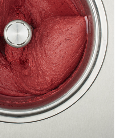
MONTADORAS DE NATA
PALOMITERAS / POP-CORN
PASTEURIZADORAS
PASTO-MANTECADORAS
VITRINAS DE HELADOS