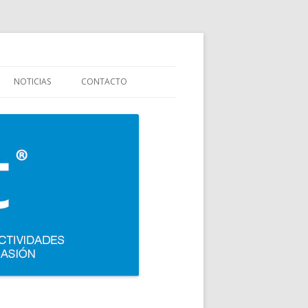
stauración y colectividades. Carpigiani, Frigomat, Gelmatic, FBM, Ifi,
NOTICIAS
CONTACTO