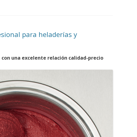
CHOCOLATERAS
CUECE-CREMAS
sional para heladerías y
CREPERAS
DISPENSADOR DE ESPAGUETTIS
 con una excelente relación calidad-precio
ECONOMIZADORES DE AGUA
GOFRERAS
GRANIZADORAS
HELADO SOFT Y YOGURTERAS
HORCHATERAS Y ENFRIADORES
DE BEBIDAS
MANTECADORAS