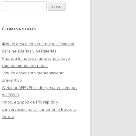
B
u
s
c
ÚLTIMAS NOTICIAS
a
r
40% de descuento en equipos Frigomat
:
para heladerías y pastelerías
Financia tu nueva maquinaria y paga
cómodamente en cuotas
15% de descuento mantenimiento
preventivo
Webinar AEFY: El rol del yogur en tiempos
de COVID
Irinox, equipos de frío rápido y
conservación para mantener la frescura
intacta