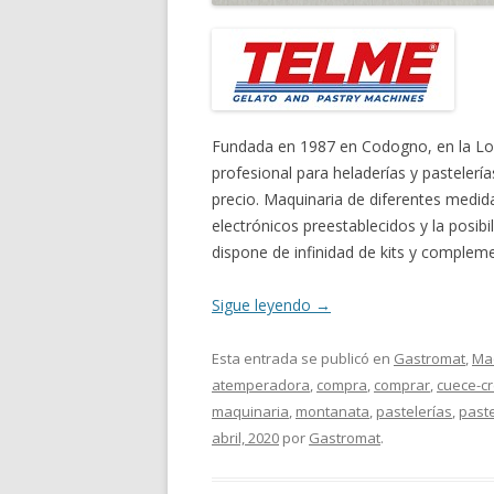
Fundada en 1987 en Codogno, en la Lom
profesional para heladerías y pastelería
precio. Maquinaria de diferentes med
electrónicos preestablecidos y la posib
dispone de infinidad de kits y complem
Sigue leyendo
→
Esta entrada se publicó en
Gastromat
,
Ma
atemperadora
,
compra
,
comprar
,
cuece-c
maquinaria
,
montanata
,
pastelerías
,
past
abril, 2020
por
Gastromat
.