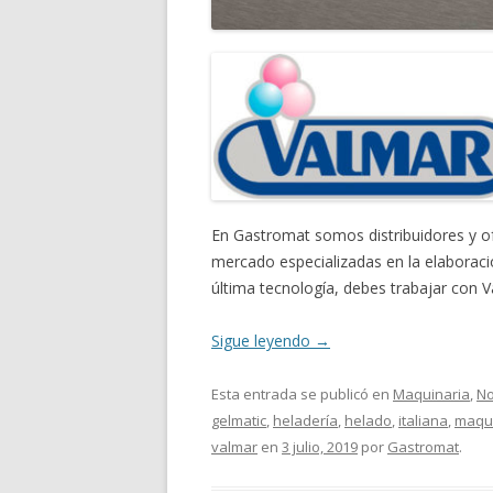
En Gastromat somos distribuidores y of
mercado especializadas en la elaboració
última tecnología, debes trabajar con V
Sigue leyendo
→
Esta entrada se publicó en
Maquinaria
,
No
gelmatic
,
heladería
,
helado
,
italiana
,
maqui
valmar
en
3 julio, 2019
por
Gastromat
.