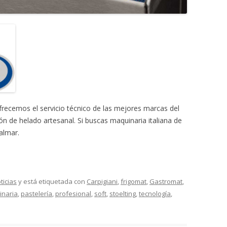
recemos el servicio técnico de las mejores marcas del
n de helado artesanal. Si buscas maquinaria italiana de
almar.
ticias
y está etiquetada con
Carpigiani
,
frigomat
,
Gastromat
,
naria
,
pastelería
,
profesional
,
soft
,
stoelting
,
tecnología
,