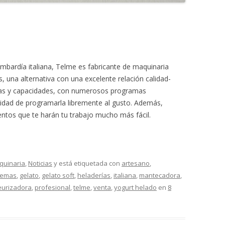
bardía italiana, Telme es fabricante de maquinaria
s, una alternativa con una excelente relación calidad-
idas y capacidades, con numerosos programas
ilidad de programarla libremente al gusto. Además,
entos que te harán tu trabajo mucho más fácil.
quinaria
,
Noticias
y está etiquetada con
artesano
,
remas
,
gelato
,
gelato soft
,
heladerías
,
italiana
,
mantecadora
,
eurizadora
,
profesional
,
telme
,
venta
,
yogurt helado
en
8