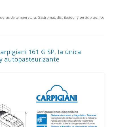
CHOCOLATERAS
idoras de temperatura. Gastromat, distribuidor y servicio técnico
CUECE-CREMAS
CREPERAS
DISPENSADOR DE ESPAGUETTIS
rpigiani 161 G SP, la única
ECONOMIZADORES DE AGUA
y autopasteurizante
GOFRERAS
GRANIZADORAS
HELADO SOFT Y YOGURTERAS
HORCHATERAS Y ENFRIADORES
DE BEBIDAS
MANTECADORAS