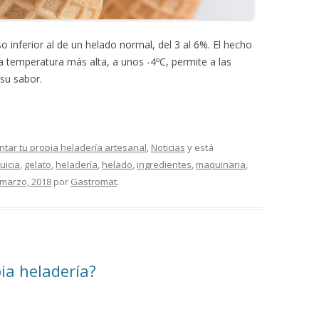
o inferior al de un helado normal, del 3 al 6%. El hecho
 temperatura más alta, a unos -4ºC, permite a las
 su sabor.
tar tu propia heladería artesanal
,
Noticias
y está
uicia
,
gelato
,
heladería
,
helado
,
ingredientes
,
maquinaria
,
 marzo, 2018
por
Gastromat
.
ia heladería?