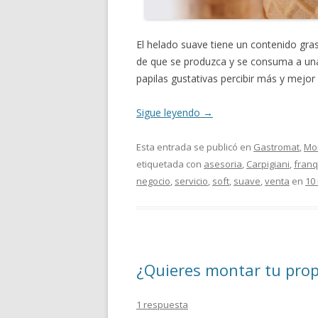
El helado suave tiene un contenido gras
de que se produzca y se consuma a una
papilas gustativas percibir más y mejor
Sigue leyendo
→
Esta entrada se publicó en
Gastromat
,
Mon
etiquetada con
asesoria
,
Carpigiani
,
franq
negocio
,
servicio
,
soft
,
suave
,
venta
en
10
¿Quieres montar tu prop
1 respuesta