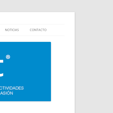
stauración y colectividades. Carpigiani, Frigomat, Gelmatic, FBM, Ifi,
NOTICIAS
CONTACTO