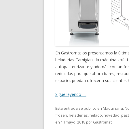
En Gastromat os presentamos la última 
heladerías Carpigiani, la máquina soft 
autopasteurizante y además con un f
reducidas para que ahora bares, restau
espacio, puedan ofrecer a sus clientes 
Sigue leyendo
→
Esta entrada se publicó en
Maquinaria
,
No
frozen
,
heladerías
,
helado
,
novedad
,
past
en
14 mayo, 2018
por
Gastromat
.