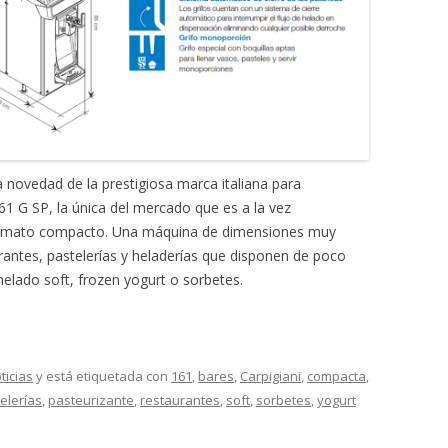
MONTADORAS DE NATA
PALOMITERAS / POP-CORN
PASTEURIZADORAS
PASTO-MANTECADORAS
VITRINAS DE HELADOS
novedad de la prestigiosa marca italiana para
161 G SP, la única del mercado que es a la vez
ormato compacto. Una máquina de dimensiones muy
rantes, pastelerías y heladerías que disponen de poco
helado soft, frozen yogurt o sorbetes.
ticias
y está etiquetada con
161
,
bares
,
Carpigiani
,
compacta
,
elerías
,
pasteurizante
,
restaurantes
,
soft
,
sorbetes
,
yogurt