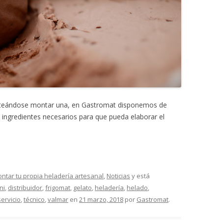
lanteándose montar una, en Gastromat disponemos de
s ingredientes necesarios para que pueda elaborar el
ntar tu propia heladería artesanal
,
Noticias
y está
ni
,
distribuidor
,
frigomat
,
gelato
,
heladería
,
helado
,
servicio
,
técnico
,
valmar
en
21 marzo, 2018
por
Gastromat
.