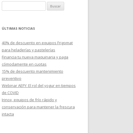
B
u
s
c
ÚLTIMAS NOTICIAS
a
r
40% de descuento en equipos Frigomat
:
para heladerías y pastelerías
Financia tu nueva maquinaria y paga
cómodamente en cuotas
15% de descuento mantenimiento
preventivo
Webinar AEFY: El rol del yogur en tiempos
de COVID
Irinox, equipos de frío rápido y
conservación para mantener la frescura
intacta