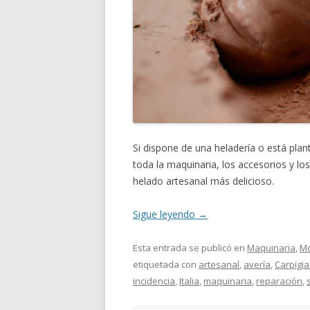
Si dispone de una heladería o está p
toda la maquinaria, los accesorios y lo
helado artesanal más delicioso.
Sigue leyendo
→
Esta entrada se publicó en
Maquinaria
,
Mo
etiquetada con
artesanal
,
avería
,
Carpigia
incidencia
,
Italia
,
maquinaria
,
reparación
,